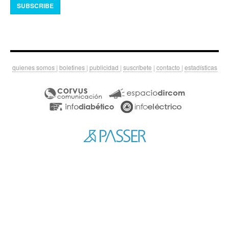
SUBSCRIBE
quienes somos
|
boletines
|
publicidad
|
suscríbete
|
contacto
|
estadísticas