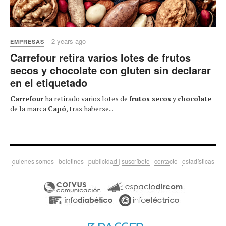
2 years ago
EMPRESAS
Carrefour retira varios lotes de frutos
secos y chocolate con gluten sin declarar
en el etiquetado
Carrefour
ha retirado varios lotes de
frutos secos
y
chocolate
de la marca
Capó
, tras haberse...
quienes somos
|
boletines
|
publicidad
|
suscríbete
|
contacto
|
estadísticas