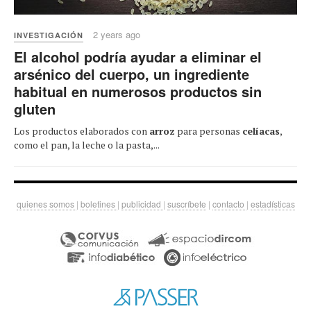
2 years ago
INVESTIGACIÓN
El alcohol podría ayudar a eliminar el
arsénico del cuerpo, un ingrediente
habitual en numerosos productos sin
gluten
Los productos elaborados con
arroz
para personas
celíacas
,
como el pan, la leche o la pasta,...
quienes somos
|
boletines
|
publicidad
|
suscríbete
|
contacto
|
estadísticas