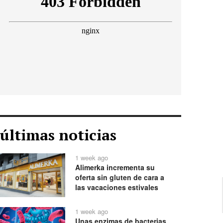
últimas noticias
1 week ago
Alimerka incrementa su
oferta sin gluten de cara a
las vacaciones estivales
1 week ago
Unas enzimas de bacterias