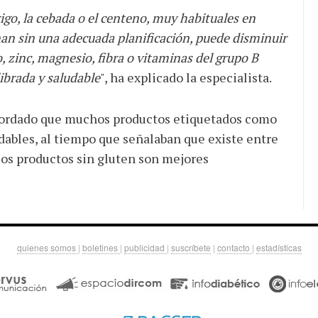
rigo, la cebada o el centeno, muy habituales en
an sin una adecuada planificación, puede disminuir
, zinc, magnesio, fibra o vitaminas del grupo B
ibrada y saludable
", ha explicado la especialista.
cordado que muchos productos etiquetados como
ables, al tiempo que señalaban que existe entre
los productos sin gluten son mejores
quienes somos
|
boletines
|
publicidad
|
suscríbete
|
contacto
|
estadísticas