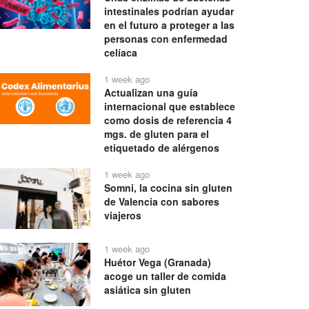
intestinales podrían ayudar
en el futuro a proteger a las
personas con enfermedad
celíaca
1 week ago
Actualizan una guía
internacional que establece
como dosis de referencia 4
mgs. de gluten para el
etiquetado de alérgenos
1 week ago
Somni, la cocina sin gluten
de Valencia con sabores
viajeros
1 week ago
Huétor Vega (Granada)
acoge un taller de comida
asiática sin gluten