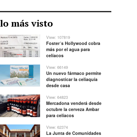
lo más visto
View: 107819
Foster´s Hollywood cobra
más por el agua para
celíacos
View: 66149
Un nuevo fármaco permite
diagnosticar la celiaquía
desde casa
View: 64823
Mercadona venderá desde
octubre la cerveza Ambar
para celíacos
View: 62374
La Junta de Comunidades