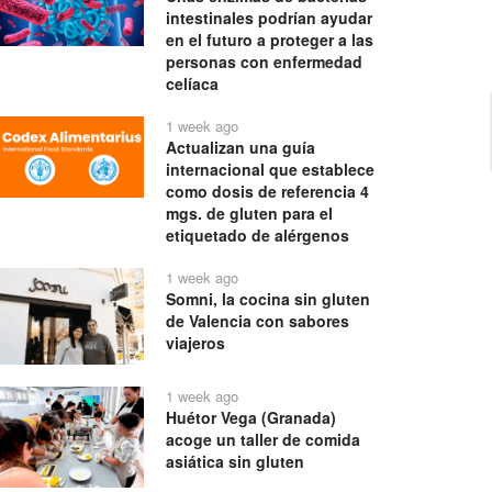
intestinales podrían ayudar
en el futuro a proteger a las
personas con enfermedad
celíaca
1 week ago
Actualizan una guía
internacional que establece
como dosis de referencia 4
mgs. de gluten para el
etiquetado de alérgenos
1 week ago
Somni, la cocina sin gluten
de Valencia con sabores
viajeros
1 week ago
Huétor Vega (Granada)
acoge un taller de comida
asiática sin gluten