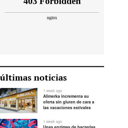
últimas noticias
1 week ago
Alimerka incrementa su
oferta sin gluten de cara a
las vacaciones estivales
1 week ago
Unas enzimas de bacterias