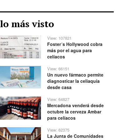
lo más visto
View: 107821
Foster´s Hollywood cobra
más por el agua para
celíacos
View: 66151
Un nuevo fármaco permite
diagnosticar la celiaquía
desde casa
View: 64827
Mercadona venderá desde
octubre la cerveza Ambar
para celíacos
View: 62375
La Junta de Comunidades