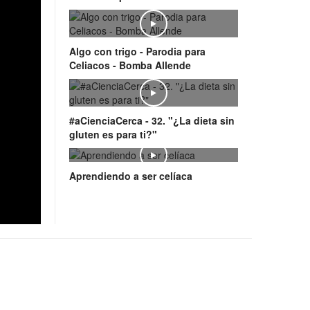
Play
Algo con trigo - Parodia para
Celiacos - Bomba Allende
Play
#aCienciaCerca - 32. "¿La dieta sin
gluten es para ti?"
Play
Aprendiendo a ser celíaca
Play
Video: Sabor sin gluten by Schär -
Gnocchi crujientes sin gluten con
merengue de aceite de oliva
Play