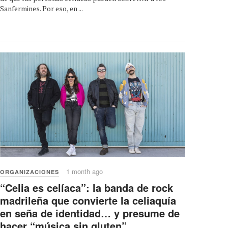
Sanfermines. Por eso, en ...
1 month ago
ORGANIZACIONES
“Celia es celíaca”: la banda de rock
madrileña que convierte la celiaquía
en seña de identidad… y presume de
hacer “música sin gluten”