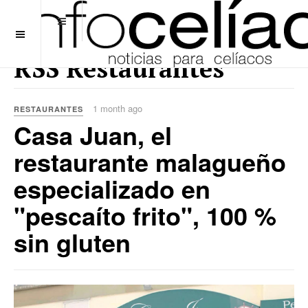
OFF CANVAS
RSS Restaurantes
1 month ago
RESTAURANTES
Casa Juan, el
restaurante malagueño
especializado en
"pescaíto frito", 100 %
sin gluten