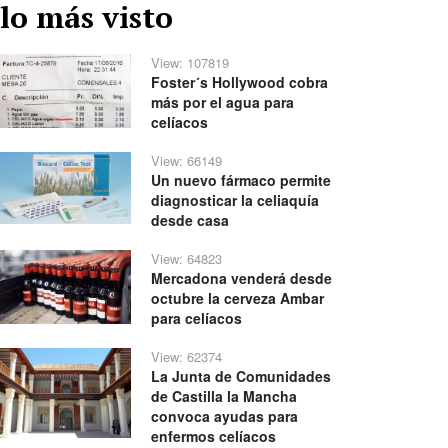
lo más visto
View: 107819
Foster´s Hollywood cobra
más por el agua para
celíacos
View: 66149
Un nuevo fármaco permite
diagnosticar la celiaquía
desde casa
View: 64823
Mercadona venderá desde
octubre la cerveza Ambar
para celíacos
View: 62374
La Junta de Comunidades
de Castilla la Mancha
convoca ayudas para
enfermos celíacos