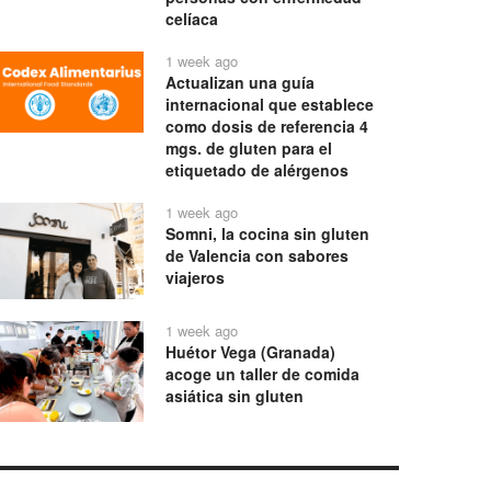
celíaca
1 week ago
Actualizan una guía
internacional que establece
como dosis de referencia 4
mgs. de gluten para el
etiquetado de alérgenos
1 week ago
Somni, la cocina sin gluten
de Valencia con sabores
viajeros
1 week ago
Huétor Vega (Granada)
acoge un taller de comida
asiática sin gluten