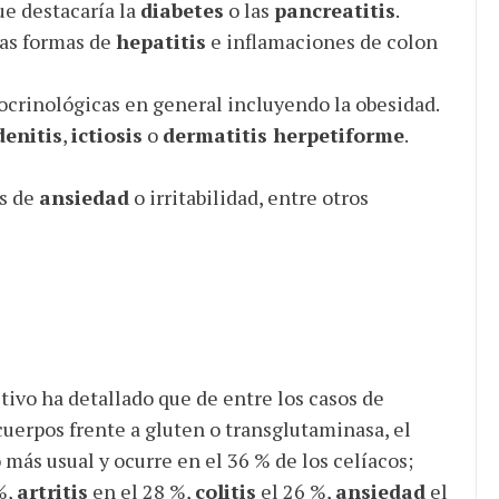
ue destacaría la
diabetes
o las
pancreatitis
.
ras formas de
hepatitis
e inflamaciones de colon
crinológicas en general incluyendo la obesidad.
denitis
,
ictiosis
o
dermatitis herpetiforme
.
os de
ansiedad
o irritabilidad, entre otros
stivo ha detallado que de entre los casos de
uerpos frente a gluten o transglutaminasa, el
más usual y ocurre en el 36 % de los celíacos;
%,
artritis
en el 28 %,
colitis
el 26 %,
ansiedad
el