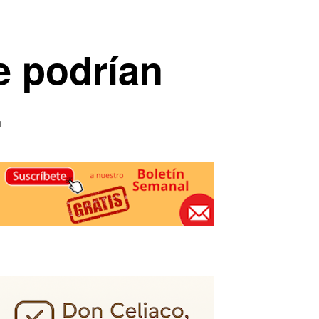
e podrían
.