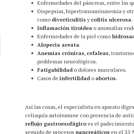
Enfermedades del páncreas, entre las q
Dispepsias, hipertransaminasemia y ot
como
diverticulitis
y
colitis ulcerosa
.
Inflamación tiroidea
o anomalías endo
Enfermedades de la piel como
hidrosa
Alopecia areata
.
Anemias crónicas
,
cefaleas
, trastorn
problemas neurológicos.
Fatigabilidad
o dolores musculares.
Casos de
infertilidad
o
abortos
.
Así las cosas, el especialista en aparato dige
celiaquía autoinmune con presencia de antic
reflujo gastroesofágico
es el padecimiento 
seguido de procesos
pancreáticos
en el 33 