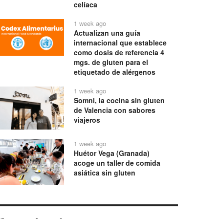
celíaca
1 week ago
Actualizan una guía
internacional que establece
como dosis de referencia 4
mgs. de gluten para el
etiquetado de alérgenos
1 week ago
Somni, la cocina sin gluten
de Valencia con sabores
viajeros
1 week ago
Huétor Vega (Granada)
acoge un taller de comida
asiática sin gluten