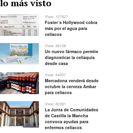
lo más visto
View: 107827
Foster´s Hollywood cobra
más por el agua para
celíacos
View: 66158
Un nuevo fármaco permite
diagnosticar la celiaquía
desde casa
View: 64837
Mercadona venderá desde
octubre la cerveza Ambar
para celíacos
View: 62381
La Junta de Comunidades
de Castilla la Mancha
convoca ayudas para
enfermos celíacos