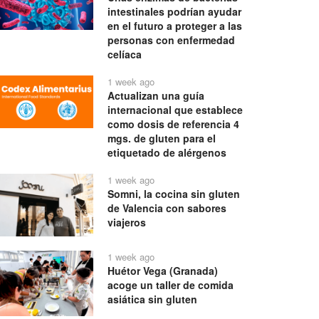
intestinales podrían ayudar
en el futuro a proteger a las
personas con enfermedad
celíaca
1 week ago
Actualizan una guía
internacional que establece
como dosis de referencia 4
mgs. de gluten para el
etiquetado de alérgenos
1 week ago
Somni, la cocina sin gluten
de Valencia con sabores
viajeros
1 week ago
Huétor Vega (Granada)
acoge un taller de comida
asiática sin gluten