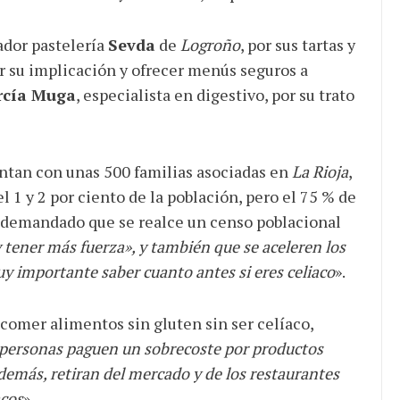
ador pastelería
Sevda
de
Logroño
, por sus tartas y
or su implicación y ofrecer menús seguros a
rcía Muga
, especialista en digestivo, por su trato
ntan con unas 500 familias asociadas en
La Rioja
,
l 1 y 2 por ciento de la población, pero el 75 % de
 ha demandado que se realce un censo poblacional
 tener más fuerza», y también que se aceleren los
y importante saber cuanto antes si eres celiaco
».
comer alimentos sin gluten sin ser celíaco,
 personas paguen un sobrecoste por productos
 además, retiran del mercado y de los restaurantes
acos
».