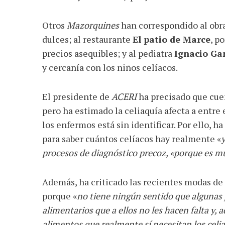
Otros
Mazorquines
han correspondido al obr
dulces; al restaurante
El patio de Marce
, p
precios asequibles; y al pediatra
Ignacio Ga
y cercanía con los niños celíacos.
El presidente de
ACERI
ha precisado que cue
pero ha estimado la celiaquía afecta a entre e
los enfermos está sin identificar. Por ello,
para saber cuántos celíacos hay realmente «
y
procesos de diagnóstico precoz, «porque es mu
Además, ha criticado las recientes modas de 
porque «
no tiene ningún sentido que algunas
alimentarios que a ellos no les hacen falta y,
alimentos que realmente sí necesitan los celi