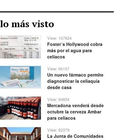
lo más visto
View: 107824
Foster´s Hollywood cobra
más por el agua para
celíacos
View: 66157
Un nuevo fármaco permite
diagnosticar la celiaquía
desde casa
View: 64834
Mercadona venderá desde
octubre la cerveza Ambar
para celíacos
View: 62379
La Junta de Comunidades